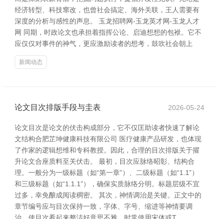
经济转型、科技窜改，也曾社会搞定、海外关联，王人需要有
深度的分析与感性的声息。 玉龙招聘网-玉龙英才网-玉龙人才
网 同期，时政论文也承担着指挥公论、启迪想想的包袱。它不
应仅仅对事件的神气，更应激励读者的想考，鼓吹社会朝上
新闻动态
论文目次排版手段与圭表
2026-05-24
论文目次是论文的伏击构成部分，它不仅匡助读者快速了解论
文结构合肥芷坤健康科技有限公司 医疗健康产品研发，也体现
了作家的逻辑想维和专科教授。因此，合理的目次排版关于擢
升论文合座质料至关伏击。 最初，目次应脉络昭彰、结构合
理。一般分为一级标题（如“第一章”）、二级标题（如“1.1”）
和三级标题（如“1.1.1”），确保实质脉络分明。标题层级不宜
过多，幸免酿成阅读稠密。 其次，神情调治是关键。正文中的
章节编号应与目次保持一致，字体、字号、缩进等神情要调
治，使目次看起来整洁好意思不雅。时常使用宋体或T