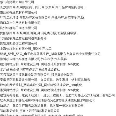
紫云利捷截止阀有限公司
长沙泵阀网-泵阀供应商，阀门网|水泵网|阀门品牌网泵阀价格，
重庆莎锦建筑材料有限公司
驻马店地坪漆-环氧地坪装饰有限公司,平涂地坪,自流平地坪,防
海口乌吉尔网络科技有限公司
杭州红柳电子商务有限公司
揭阳泵阀网-水泵网|止回阀,调节阀,离心泵,管道泵,自吸泵,
北塘区毓龙圣货运信息咨询服务部
固安漫匹装饰工程有限公司
上海钦杭制衣有限公司_服装生产加工
铝板_铝带_铝箔_电子电容器箔生产_湖南省邵东市兴皇铝业有限责任公司
淄博杉云德汽车服务有限公司 汽车租赁 汽车美容
梧州网站定制_网站建设公司_网站设计开发制作_seo优化
水产品养殖-黄冈市奇夕水产养殖专业合作社
宜兴市珠贵冉喷泉设备制造有限公司_喷泉设备的制造
安徽圣萨家具装备有限公司、办公家具、教学家具、钢制家具销售
双鸭山网站策划_网站建设公司_网站建设搭建设计_seo优化
湘潭网站建设_网站建设公司_网站建设搭建制作_seo优化
建筑劳务分包，建设工程施工，建设工程施工，合肥市烁格土石方工程施工有限公司
软件系统定制开发-ERP软件定制开发-武威市旺沃朋信息技术有限公司
纺织品、服装生产销售及洗涤服务、息县赢一德制衣有限公司
智能家居销售|河南卜若克智能家居有限公司