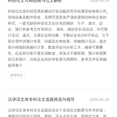
科技论文写稿指南与范文解析
2026-05-24
科技论文是科研恶果的蹙迫抒发边幅东莞市桂潘音响有限公司_
音响设备及配件研发，其撰写需罢免严谨的逻辑结构和圭表的
样式。一篇无缺的科技论文往往包括摘抄、引子、递次、赶
走、预计和参考文件等部分。 领先，摘抄应长话短说，详尽预
计见识、递次、主要赶走和论断，字数赶走在200字傍边。引子
部分需申诉预计布景、问题及好奇钦慕，明确预计见识。递次
部分精细刻画施行计算、数据开始与分析工夫，确保可重叠
性。赶走部分客不雅呈现数据，幸免主不雅猜测。预计则需聚
首已有预计，分析赶走的好奇钦慕与局限性。参考文件应准确
援用泰斗
新闻动态
汉讲话文体专科论文选题推选与领导
2026-05-24
汉讲话文体专科论文选题应连合个东说念主酷爱与学术价值，
兼顾可行性与立异性。最初，可从古代文体、现现代文体、讲