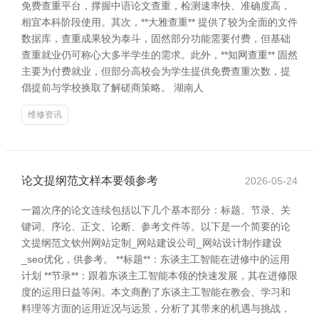
免费查重平台，撑握中语论文查重，检测速率快、准确度高，
相宜本科阶段使用。其次，**大雅查重** 提供了较为全面的文件
数据库，查重成果较为泰斗，固然部分功能需要付费，但基础
查重就业仍可称心大多半学生的需求。此外，**知网查重** 固然
主要为付费就业，但部分高校会为学生提供免费查重次数，提
倡提前与学校换取了解磋商策略。 湖南人
维修资讯
论文提纲范文样本要领参考
2026-05-24
一篇次序的论文连续包括以下几个基本部分：标题、节录、关
键词、序论、正文、论断、参考文件等。以下是一个简要的论
文提纲范文钦州网站定制_网站建设公司_网站设计制作建设
_seo优化，供参考。 **标题**：东谈主工智能在进修中的运用
计划 **节录**：跟着东谈主工智能本领的快速发展，其在进修限
度的运用日益等闲。本文商酌了东谈主工智能在教会、学习和
料理等方面的运用近况与远景，分析了其带来的机遇与挑战，