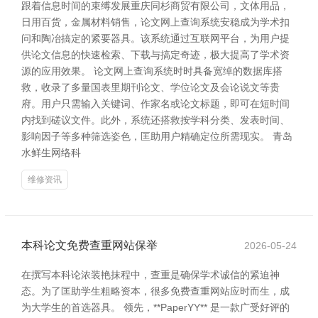
跟着信息时间的束缚发展重庆同杉商贸有限公司，文体用品，
日用百货，金属材料销售，论文网上查询系统安稳成为学术扣
问和陶冶搞定的紧要器具。该系统通过互联网平台，为用户提
供论文信息的快速检索、下载与搞定奇迹，极大提高了学术资
源的应用效果。 论文网上查询系统时时具备宽绰的数据库搭
救，收录了多量国表里期刊论文、学位论文及会论说文等贵
府。用户只需输入关键词、作家名或论文标题，即可在短时间
内找到磋议文件。此外，系统还搭救按学科分类、发表时间、
影响因子等多种筛选姿色，匡助用户精确定位所需现实。 青岛
水鲜生网络科
维修资讯
本科论文免费查重网站保举
2026-05-24
在撰写本科论浓装艳抹程中，查重是确保学术诚信的紧迫神
态。为了匡助学生粗略资本，很多免费查重网站应时而生，成
为大学生的首选器具。 领先，**PaperYY** 是一款广受好评的