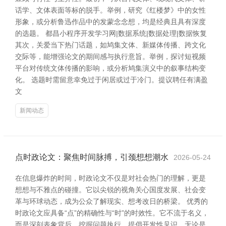
话学、文体表面等标的脱手。举例，研究《红楼梦》中的女性
形象，或分析鲁迅作品中的发蒙念念想，均是经典且具有深度
的选题。 都昌小程序开发学习网|数据系统|数据处理|数据恢复
其次，关爱当下热门话题，如鸠集文体、新媒体传播、跨文化
交际等，能增强论文的期间感与执行意旨。举例，探讨短视频
平台对传统文体传播的影响，或分析鸠集演义中的叙事结构变
化。 选题时需留意幸免过于闲居或过于冷门。提议聘任有满盈
文
新闻动态
点时政论文：聚焦时间脉搏，引颈想想潮水
2026-05-24
在信息爆炸的时间，时政论文不仅是对社会热门的理解，更是
想想与不雅点的碰撞。它以尖锐的视角关心国度发展、社会变
革与环球动态，成为公众了解现实、想考改日的桥梁。 优秀的
时政论文应具备“点”的精确性与“时”的时效性。它不流于名义，
而是深刻表象背后，挖掘问题执行，提倡开发性见识。无论是