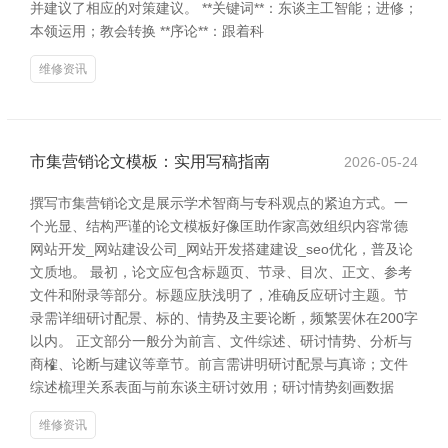
并建议了相应的对策建议。 **关键词**：东谈主工智能；进修；
本领运用；教会转换 **序论**：跟着科
维修资讯
市集营销论文模板：实用写稿指南
2026-05-24
撰写市集营销论文是展示学术智商与专科观点的紧迫方式。一
个光显、结构严谨的论文模板好像匡助作家高效组织内容常德
网站开发_网站建设公司_网站开发搭建建设_seo优化，普及论
文质地。 最初，论文应包含标题页、节录、目次、正文、参考
文件和附录等部分。标题应肤浅明了，准确反应研讨主题。节
录需详细研讨配景、标的、情势及主要论断，频繁罢休在200字
以内。 正文部分一般分为前言、文件综述、研讨情势、分析与
商榷、论断与建议等章节。前言需讲明研讨配景与真谛；文件
综述梳理关系表面与前东谈主研讨效用；研讨情势刻画数据
维修资讯