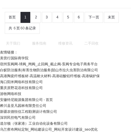
首页
1
2
3
4
5
6
下一页
末页
共
6
页
60
条记录
关于我们
服务指南
维修资讯
二手回收
友情链接：
美营行国际商学院
宿州泵阀网-球阀_闸阀_止回阀_截止阀-泵阀专业电子商务平台
白蚁防治服务|有害生物防治服务|韶山市拉久虫害防治有限公司
高港陶瓷纤维板材-高温耐火材料-高港硅酸铝纤维板-高港锅炉保
海口阳米网络科技有限公司
重庆原野花语科技有限公司
游牧网络科技
安徽特尼能源集团有限公司 - 首页
桦川县亚凡园林有限责任公司
新疆农德恒信工程勘测设计有限公司
深圳民控电气有限公司
道尔顿（张家港）工业自动化设备有限公司
乌兰察布网站定制_网站建设公司_网站开发设计建设_seo优化