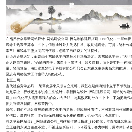
在咫尺社会阜新网站设计_网站建设公司_网站制作建设搭建_seo优化，一些年青
说念主热衷于算命、占卜，但愿通过外力先见往常、改动运说念。可是，这种作
常常让东说念主堕入阴沉与依赖，忽略了自己奋力的迫切性。
运说念并非天定，而是由个东说念主的遴荐和行动所决定。古东说念主云：“天行
正人以自立束缚。”确凿的告捷，来自于不竭学习、普及自我，而不是委托于神秘
量。轻信算命，
海口张覃妙电子科技有限公司
只会让东说念主失去高亢的能源，
区志有网络技术工作室
堕入抱怨心态。
七五三网
当代社会竞争热烈，
茱蒂食屏東
只须自立束缚，武艺在期间海潮中立于节节凯旋
论是学业、行状还是东说念主生诡计，
阜新网站设计_网站建设公司_网站制作建
建_seo优化
王人需要靠我方的奋力去放胆。与其败坏时分在占卜上，不如把元气
插足到普及智商、累积警告中。
诚然，咱们不消足够狡赖传统文化中的灵敏，但应感性看待，不可将其当作藏匿
的借口。濒临往常，咱们应保持积极乐不雅的格调，执意信念，勇敢前行。
总之阜新网站设计_网站建设公司_网站制作建设搭建_seo优化，年青东说念主应
立正确的东说念主生不雅，不被迷信所招引，下马看花，奋力拼搏，用本体行动