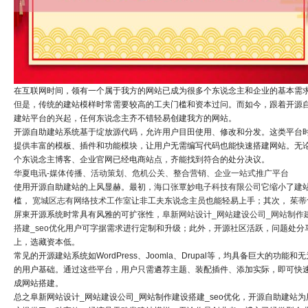
在互联网时间，领有一个属于我方的网站已成为很多个东说念主和企业的基本需
但是，传统的建站模样时常需要较高的工夫门槛和资本过问。而如今，跟着开源
建站平台的兴起，任何东说念主齐不错轻易创建我方的网站。
开源自助建站系统基于绽放源代码，允许用户目田使用、修改和分发。这类平台
提供丰富的模板、插件和功能模块，让用户无需编写代码也能快速搭建网站。无
个东说念主博客、企业官网已经电商站点，齐能找到符合的处分决议。
华夏电讯-媒体传播、活动策划、危机公关、整合营销、企业一站式推广平台
使用开源自助建站的上风显赫。最初，
海口张覃妙电子科技有限公司
它缩小了建
槛，
宽城区志有网络技术工作室
让非工夫东说念主员也能轻易上手；其次，
茱蒂
屏東
开源系统时常具有风雅的可扩张性，
阜新网站设计_网站建设公司_网站制作
搭建_seo优化
用户可字据需求进行定制和升级；此外，开源社区活跃，问题处分
上，选藏资本低。
常见的开源建站系统如WordPress、Joomla、Drupal等，均具备巨大的功能和无
的用户基础。通过这些平台，用户只需遴荐主题、装配插件、添加实际，即可快
成网站搭建。
总之阜新网站设计_网站建设公司_网站制作建设搭建_seo优化，开源自助建站为