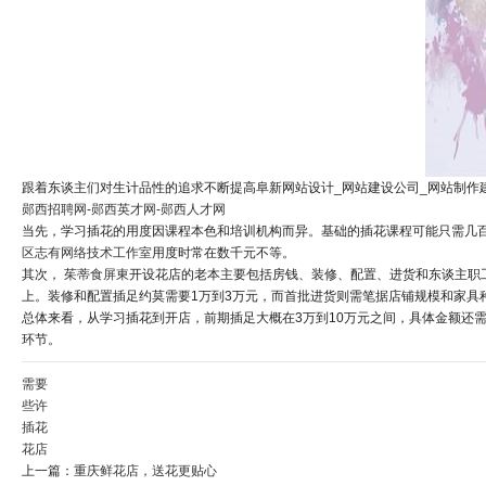
跟着东谈主们对生计品性的追求不断提高阜新网站设计_网站建设公司_网站制作
郧西招聘网-郧西英才网-郧西人才网
当先，学习插花的用度因课程本色和培训机构而异。基础的插花课程可能只需几
区志有网络技术工作室
用度时常在数千元不等。
其次，
茱蒂食屏東
开设花店的老本主要包括房钱、装修、配置、进货和东谈主职
上。装修和配置插足约莫需要1万到3万元，而首批进货则需笔据店铺规模和家具
总体来看，从学习插花到开店，前期插足大概在3万到10万元之间，具体金额还
环节。
需要
些许
插花
花店
上一篇：
重庆鲜花店，送花更贴心