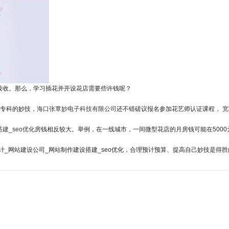
业吸收。那么，学习插花并开设花店需要些许钱呢？
专科的妙技，
海口张覃妙电子科技有限公司
还不错磋议报名参加花艺师认证课程，
宽
建_seo优化
房钱相反较大。举例，在一线城市，一间微型花店的月房钱可能在5000
_网站建设公司_网站制作建设搭建_seo优化，合理预计预算、提高自己妙技是得胜